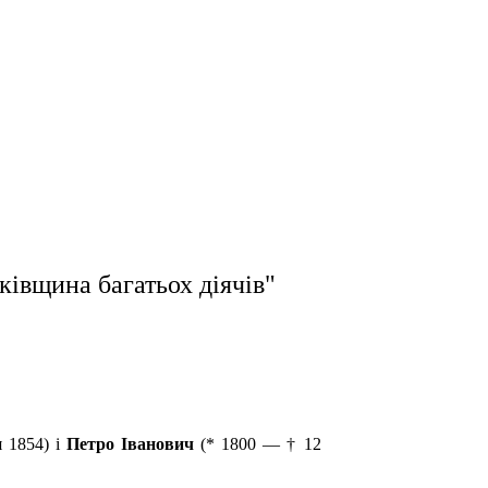
кiвщина багатьох дiячiв"
 1854) і
Петро Іванович
(* 1800 — † 12