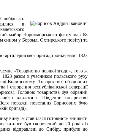
Слобідсько-
одилися в
кадетського
авний майор Чорноморського флоту мав 68
м сином у Боромлі Охтирського повіту) та
о артилерійської бригади юнкерами. 1823
.
 таємне «Товариство першої згоди», того ж
 1823 разом з учасником польського руху
ді-Волинському Товариство об'єднаних
ва і створення республіканської федерації
орисов). Головою товариства був обраний
лов'ян влилося в Південне товариство
 Після поразки повстання Борисових було
кій бригаді).
ливу вину їм ставилася готовність знищити
ня каторги був скорочений до 20 років із
аних відправлені до Сибіру, прибули до