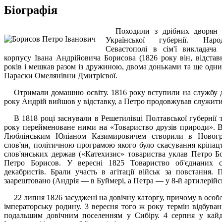
Біографія
Походили з дрібних дворян 
Української губернії. Нар
Севастополі в сім'ї викладача 
корпусу Івана Андрійовича Борисова (1826 року він, відст
років і мешкав разом із дружиною, двома доньками та ще одни
Параски Омелянівни Дмитрієвої.
Отримали домашню освіту. 1816 року вступили на службу д
року Андрій вийшов у відставку, а Петро продовжував служити
В 1818 році заснували в Решетилівці Полтавської губернії
року перейменоване ними на «Товариство друзів природи». В
Люблінським Юліаном Казимировичем створили в Новогра
слов'ян, політичною програмою якого було скасування кріпацт
слов'янських держав («Катехизис» товариства уклав Петро Б
Петро Борисов. У вересні 1825 Товариство об'єднаних с
декабристів. Брали участь в агітації військ за повстання.
заарештовано (Андрія — в Буймері, а Петра — у 8-й артилерійсь
22 липня 1826 засуджені на довічну каторгу, причому в особ
імператорську родину. 3 вересня того ж року термін відбуван
подальшим довічним поселенням у Сибіру. 4 серпня у кайд