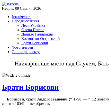
Неділя, 09 Серпня 2026
Історія
міста
Народнi
обличчя
Леся Українка
Олена Пчілка
Данило Галицький
Костянтин Острозький
Брати Борисови
Фото
галерея
Спонсор
проекту
"Найчарiвнiше мicто над Случем, Бать
Брати Борисови
Борисови
, брати
Андрій Іванович
(* 1798 — † 12 жовтня
жовтня 1854) — декабристи.