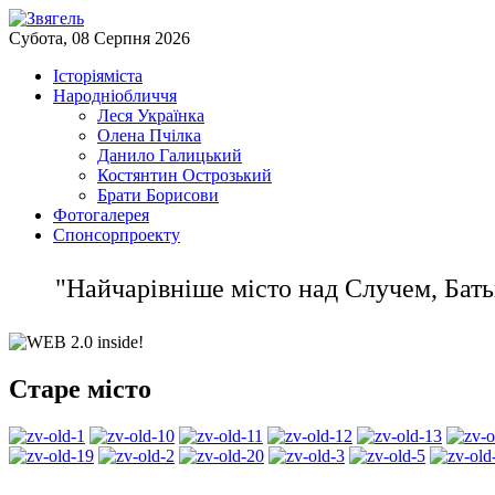
Субота, 08 Серпня 2026
Історія
міста
Народнi
обличчя
Леся Українка
Олена Пчілка
Данило Галицький
Костянтин Острозький
Брати Борисови
Фото
галерея
Спонсор
проекту
"Найчарiвнiше мicто над Случем, Бать
Старе місто