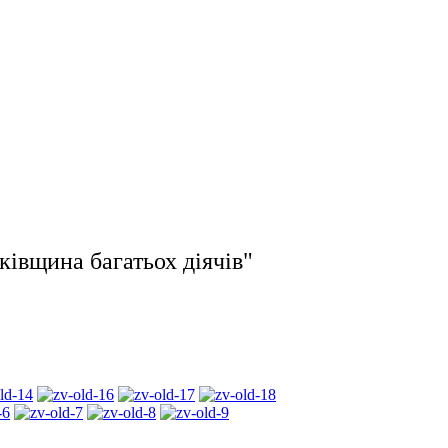
кiвщина багатьох дiячiв"